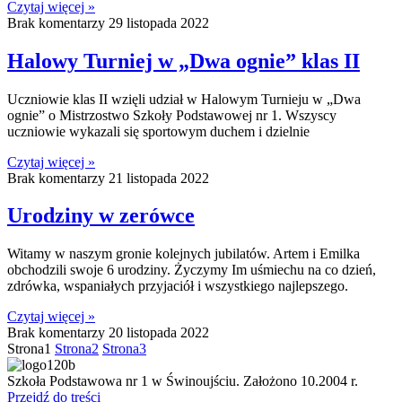
Czytaj więcej »
Brak komentarzy
29 listopada 2022
Halowy Turniej w „Dwa ognie” klas II
Uczniowie klas II wzięli udział w Halowym Turnieju w „Dwa
ognie” o Mistrzostwo Szkoły Podstawowej nr 1. Wszyscy
uczniowie wykazali się sportowym duchem i dzielnie
Czytaj więcej »
Brak komentarzy
21 listopada 2022
Urodziny w zerówce
Witamy w naszym gronie kolejnych jubilatów. Artem i Emilka
obchodzili swoje 6 urodziny. Życzymy Im uśmiechu na co dzień,
zdrówka, wspaniałych przyjaciół i wszystkiego najlepszego.
Czytaj więcej »
Brak komentarzy
20 listopada 2022
Strona
1
Strona
2
Strona
3
Szkoła Podstawowa nr 1 w Świnoujściu. Założono 10.2004 r.
Przejdź do treści