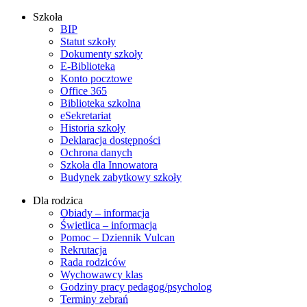
Szkoła
BIP
Statut szkoły
Dokumenty szkoły
E-Biblioteka
Konto pocztowe
Office 365
Biblioteka szkolna
eSekretariat
Historia szkoły
Deklaracja dostępności
Ochrona danych
Szkoła dla Innowatora
Budynek zabytkowy szkoły
Dla rodzica
Obiady – informacja
Świetlica – informacja
Pomoc – Dziennik Vulcan
Rekrutacja
Rada rodziców
Wychowawcy klas
Godziny pracy pedagog/psycholog
Terminy zebrań