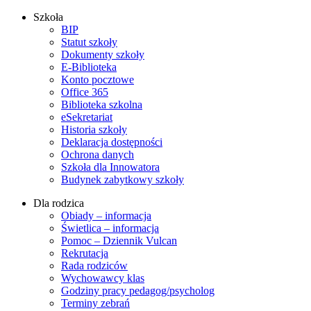
Szkoła
BIP
Statut szkoły
Dokumenty szkoły
E-Biblioteka
Konto pocztowe
Office 365
Biblioteka szkolna
eSekretariat
Historia szkoły
Deklaracja dostępności
Ochrona danych
Szkoła dla Innowatora
Budynek zabytkowy szkoły
Dla rodzica
Obiady – informacja
Świetlica – informacja
Pomoc – Dziennik Vulcan
Rekrutacja
Rada rodziców
Wychowawcy klas
Godziny pracy pedagog/psycholog
Terminy zebrań