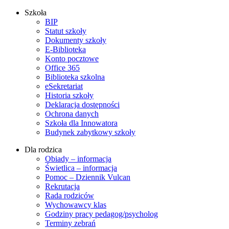
Szkoła
BIP
Statut szkoły
Dokumenty szkoły
E-Biblioteka
Konto pocztowe
Office 365
Biblioteka szkolna
eSekretariat
Historia szkoły
Deklaracja dostępności
Ochrona danych
Szkoła dla Innowatora
Budynek zabytkowy szkoły
Dla rodzica
Obiady – informacja
Świetlica – informacja
Pomoc – Dziennik Vulcan
Rekrutacja
Rada rodziców
Wychowawcy klas
Godziny pracy pedagog/psycholog
Terminy zebrań