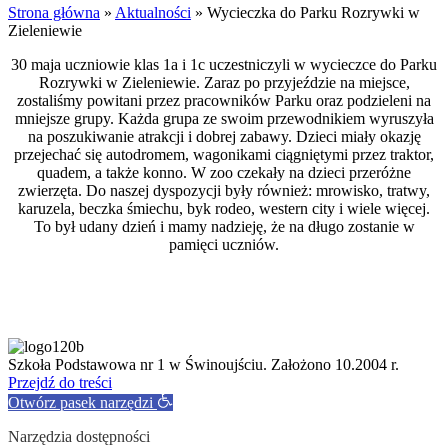
Strona główna
»
Aktualności
»
Wycieczka do Parku Rozrywki w
Zieleniewie
30 maja uczniowie klas 1a i 1c uczestniczyli w wycieczce do Parku
Rozrywki w Zieleniewie. Zaraz po przyjeździe na miejsce,
zostaliśmy powitani przez pracowników Parku oraz podzieleni na
mniejsze grupy. Każda grupa ze swoim przewodnikiem wyruszyła
na poszukiwanie atrakcji i dobrej zabawy. Dzieci miały okazję
przejechać się autodromem, wagonikami ciągniętymi przez traktor,
quadem, a także konno. W zoo czekały na dzieci przeróżne
zwierzęta. Do naszej dyspozycji były również: mrowisko, tratwy,
karuzela, beczka śmiechu, byk rodeo, western city i wiele więcej.
To był udany dzień i mamy nadzieję, że na długo zostanie w
pamięci uczniów.
Szkoła Podstawowa nr 1 w Świnoujściu. Założono 10.2004 r.
Przejdź do treści
Otwórz pasek narzędzi
Narzędzia dostępności