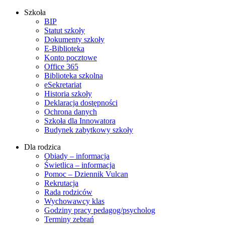
Szkoła
BIP
Statut szkoły
Dokumenty szkoły
E-Biblioteka
Konto pocztowe
Office 365
Biblioteka szkolna
eSekretariat
Historia szkoły
Deklaracja dostępności
Ochrona danych
Szkoła dla Innowatora
Budynek zabytkowy szkoły
Dla rodzica
Obiady – informacja
Świetlica – informacja
Pomoc – Dziennik Vulcan
Rekrutacja
Rada rodziców
Wychowawcy klas
Godziny pracy pedagog/psycholog
Terminy zebrań