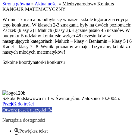
Strona główna
»
Aktualności
»
Międzynarodowy Konkurs
KANGUR MATEMATYCZNY
W dniu 17 marca br. odbyła się w naszej szkole tegoroczna edycja
tego konkursu. W klasach 2-3 zmagania były na dwóch poziomach:
Żaczek (klasy 2) i Maluch (klasy 3). Łącznie pisało 45 uczniów. W
budynku B udział w konkursie wzięło 48 uczestników w
następujących kategoriach: Maluch – klasy 4 Beniamin – klasy 5 i 6
Kadet – klasy 7 i 8. Wyniki poznamy w maju. Trzymamy kciuki za
naszych młodych matematyków!
Szkolne koordynatorki konkursu
Szkoła Podstawowa nr 1 w Świnoujściu. Założono 10.2004 r.
Przejdź do treści
Otwórz pasek narzędzi
Narzędzia dostępności
Powiększ tekst