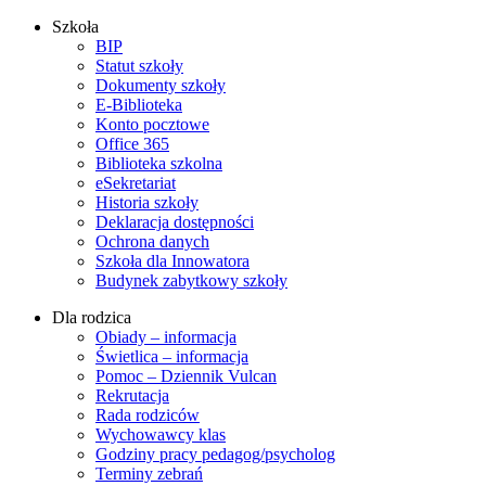
Szkoła
BIP
Statut szkoły
Dokumenty szkoły
E-Biblioteka
Konto pocztowe
Office 365
Biblioteka szkolna
eSekretariat
Historia szkoły
Deklaracja dostępności
Ochrona danych
Szkoła dla Innowatora
Budynek zabytkowy szkoły
Dla rodzica
Obiady – informacja
Świetlica – informacja
Pomoc – Dziennik Vulcan
Rekrutacja
Rada rodziców
Wychowawcy klas
Godziny pracy pedagog/psycholog
Terminy zebrań