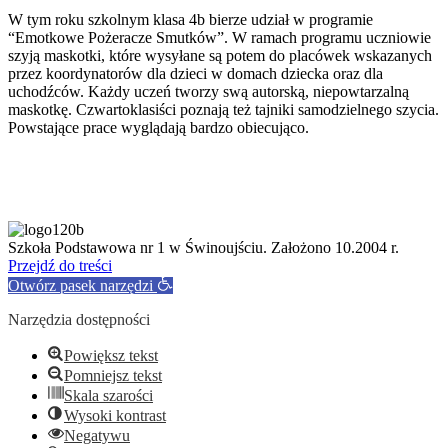
W tym roku szkolnym klasa 4b bierze udział w programie
“Emotkowe Pożeracze Smutków”. W ramach programu uczniowie
szyją maskotki, które wysyłane są potem do placówek wskazanych
przez koordynatorów dla dzieci w domach dziecka oraz dla
uchodźców. Każdy uczeń tworzy swą autorską, niepowtarzalną
maskotkę. Czwartoklasiści poznają też tajniki samodzielnego szycia.
Powstające prace wyglądają bardzo obiecująco.
Szkoła Podstawowa nr 1 w Świnoujściu. Założono 10.2004 r.
Przejdź do treści
Otwórz pasek narzędzi
Narzędzia dostępności
Powiększ tekst
Pomniejsz tekst
Skala szarości
Wysoki kontrast
Negatywu