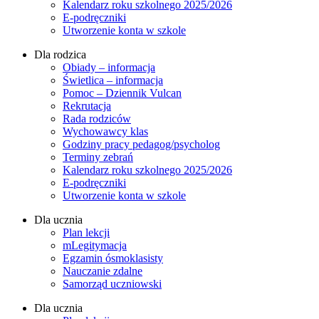
Kalendarz roku szkolnego 2025/2026
E-podręczniki
Utworzenie konta w szkole
Dla rodzica
Obiady – informacja
Świetlica – informacja
Pomoc – Dziennik Vulcan
Rekrutacja
Rada rodziców
Wychowawcy klas
Godziny pracy pedagog/psycholog
Terminy zebrań
Kalendarz roku szkolnego 2025/2026
E-podręczniki
Utworzenie konta w szkole
Dla ucznia
Plan lekcji
mLegitymacja
Egzamin ósmoklasisty
Nauczanie zdalne
Samorząd uczniowski
Dla ucznia