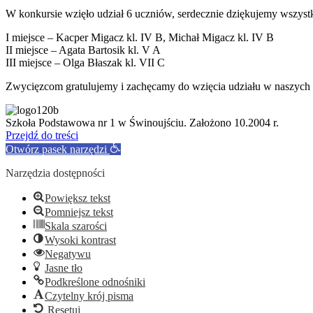
W konkursie wzięło udział 6 uczniów, serdecznie dziękujemy wszystki
I miejsce – Kacper Migacz kl. IV B, Michał Migacz kl. IV B
II miejsce – Agata Bartosik kl. V A
III miejsce – Olga Błaszak kl. VII C
Zwycięzcom gratulujemy i zachęcamy do wzięcia udziału w naszych 
Szkoła Podstawowa nr 1 w Świnoujściu. Założono 10.2004 r.
Przejdź do treści
Otwórz pasek narzędzi
Narzędzia dostępności
Powiększ tekst
Pomniejsz tekst
Skala szarości
Wysoki kontrast
Negatywu
Jasne tło
Podkreślone odnośniki
Czytelny krój pisma
Resetuj