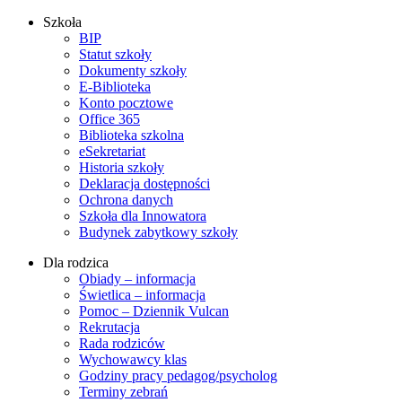
Szkoła
BIP
Statut szkoły
Dokumenty szkoły
E-Biblioteka
Konto pocztowe
Office 365
Biblioteka szkolna
eSekretariat
Historia szkoły
Deklaracja dostępności
Ochrona danych
Szkoła dla Innowatora
Budynek zabytkowy szkoły
Dla rodzica
Obiady – informacja
Świetlica – informacja
Pomoc – Dziennik Vulcan
Rekrutacja
Rada rodziców
Wychowawcy klas
Godziny pracy pedagog/psycholog
Terminy zebrań