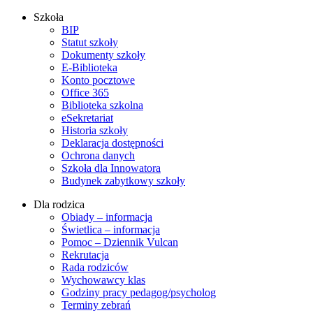
Szkoła
BIP
Statut szkoły
Dokumenty szkoły
E-Biblioteka
Konto pocztowe
Office 365
Biblioteka szkolna
eSekretariat
Historia szkoły
Deklaracja dostępności
Ochrona danych
Szkoła dla Innowatora
Budynek zabytkowy szkoły
Dla rodzica
Obiady – informacja
Świetlica – informacja
Pomoc – Dziennik Vulcan
Rekrutacja
Rada rodziców
Wychowawcy klas
Godziny pracy pedagog/psycholog
Terminy zebrań