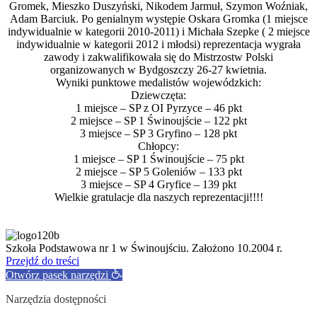
Gromek, Mieszko Duszyński, Nikodem Jarmuł, Szymon Woźniak,
Adam Barciuk. Po genialnym występie Oskara Gromka (1 miejsce
indywidualnie w kategorii 2010-2011) i Michała Szepke ( 2 miejsce
indywidualnie w kategorii 2012 i młodsi) reprezentacja wygrała
zawody i zakwalifikowała się do Mistrzostw Polski
organizowanych w Bydgoszczy 26-27 kwietnia.
Wyniki punktowe medalistów wojewódzkich:
Dziewczęta:
1 miejsce – SP z OI Pyrzyce – 46 pkt
2 miejsce – SP 1 Świnoujście – 122 pkt
3 miejsce – SP 3 Gryfino – 128 pkt
Chłopcy:
1 miejsce – SP 1 Świnoujście – 75 pkt
2 miejsce – SP 5 Goleniów – 133 pkt
3 miejsce – SP 4 Gryfice – 139 pkt
Wielkie gratulacje dla naszych reprezentacji!!!!
Szkoła Podstawowa nr 1 w Świnoujściu. Założono 10.2004 r.
Przejdź do treści
Otwórz pasek narzędzi
Narzędzia dostępności