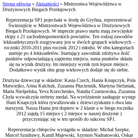
Strona główna
»
Aktualności
»
Mistrzostwa Województwa w
Drużynowych Biegach Przełajowych
Reprezentacja SP1 pojechała w środę do Gryfina, reprezentować
Świnoujście w Mistrzostwach Województwa w Drużynowych
Biegach Przełajowych. W imprezie prawo startu mają zwycięskie
ekipy z 21 zachodniopomorskich powiatów. Ten rodzaj zawodów
lekkoatletycznych rozgrywany jest w dwóch grupach wiekowych –
roczniki 2010-2011 plus rocznik 2012 i młodsi. W obu kategoriach
startuje po 4 lekkoatletów. Startujący zawodnik zdobywa ilość
punktów odpowiadającą zajętemu miejscu, suma punktów składa
się na wynik drużyny. Im mniejszy wynik tym lepsze miejsce.
Dodatkowo wynik obu grup wiekowych dodaje się do siebie.
Drużyna dziewcząt w składzie: Kasia Czech, Hania Knapczyk, Pola
Matwiejko, Arina Kalchuk, Zuzanna Płuciennik, Martyna Stefaniak,
Marta Nieśpelska, Yeva Kravchenko, Natalia Czarnowska, Zuzanna
Chyła wywalczyła srebrny medal. Na wyróżnienie zasługuje występ
Hani Knapczyk która rywalizowała z dziewczynkami o dwa lata
starszymi. Nasza Hania jest dopiero w 2 klasie a w biegu rocznika
2012 zajęłą 15 miejsce ( 2 miejsce w naszej drużynie )
przyczyniając się w ten sposób do sukcesu SP1.
Reprezentacja chłopców wystąpiła w składzie: Michał Szepke,
Marcel Szudrawy, Kamil Majewski, Szymon Nadratowski, Oskar