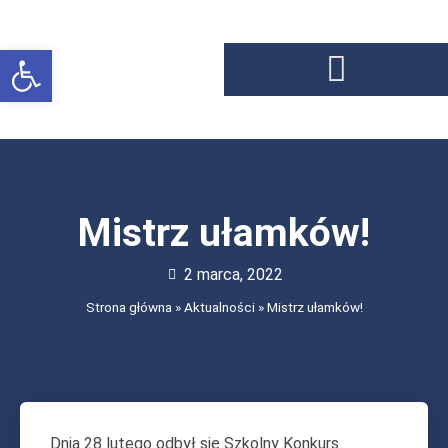
Otwórz pasek narzędzi
Mistrz ułamków!
2 marca, 2022
Strona główna
»
Aktualności
»
Mistrz ułamków!
Dnia 28 lutego odbył się Szkolny Konkurs