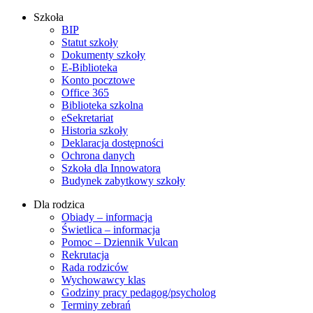
Szkoła
BIP
Statut szkoły
Dokumenty szkoły
E-Biblioteka
Konto pocztowe
Office 365
Biblioteka szkolna
eSekretariat
Historia szkoły
Deklaracja dostępności
Ochrona danych
Szkoła dla Innowatora
Budynek zabytkowy szkoły
Dla rodzica
Obiady – informacja
Świetlica – informacja
Pomoc – Dziennik Vulcan
Rekrutacja
Rada rodziców
Wychowawcy klas
Godziny pracy pedagog/psycholog
Terminy zebrań