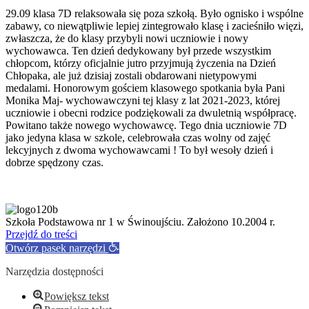
29.09 klasa 7D relaksowała się poza szkołą. Było ognisko i wspólne
zabawy, co niewątpliwie lepiej zintegrowało klasę i zacieśniło więzi,
zwłaszcza, że do klasy przybyli nowi uczniowie i nowy
wychowawca. Ten dzień dedykowany był przede wszystkim
chłopcom, którzy oficjalnie jutro przyjmują życzenia na Dzień
Chłopaka, ale już dzisiaj zostali obdarowani nietypowymi
medalami. Honorowym gościem klasowego spotkania była Pani
Monika Maj- wychowawczyni tej klasy z lat 2021-2023, której
uczniowie i obecni rodzice podziękowali za dwuletnią współpracę.
Powitano także nowego wychowawcę. Tego dnia uczniowie 7D
jako jedyna klasa w szkole, celebrowała czas wolny od zajęć
lekcyjnych z dwoma wychowawcami ! To był wesoły dzień i
dobrze spędzony czas.
Szkoła Podstawowa nr 1 w Świnoujściu. Założono 10.2004 r.
Przejdź do treści
Otwórz pasek narzędzi
Narzędzia dostępności
Powiększ tekst