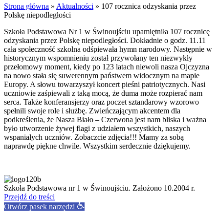
Strona główna
»
Aktualności
»
107 rocznica odzyskania przez
Polskę niepodległości
Szkoła Podstawowa Nr 1 w Świnoujściu upamiętniła 107 rocznicę
odzyskania przez Polskę niepodległości. Dokładnie o godz. 11.11
cała społeczność szkolna odśpiewała hymn narodowy. Następnie w
historycznym wspomnieniu został przywołany ten niezwykły
przełomowy moment, kiedy po 123 latach niewoli nasza Ojczyzna
na nowo stała się suwerennym państwem widocznym na mapie
Europy. A słowu towarzyszył koncert pieśni patriotycznych. Nasi
uczniowie zaśpiewali z taką mocą, że duma może rozpierać nam
serca. Także konferansjerzy oraz poczet sztandarowy wzorowo
spełnili swoje role i służbę. Zwieńczającym akcentem dla
podkreślenia, że Nasza Biało – Czerwona jest nam bliska i ważna
było utworzenie żywej flagi z udziałem wszystkich, naszych
wspaniałych uczniów. Zobaczcie zdjęcia!!! Mamy za sobą
naprawdę piękne chwile. Wszystkim serdecznie dziękujemy.
Szkoła Podstawowa nr 1 w Świnoujściu. Założono 10.2004 r.
Przejdź do treści
Otwórz pasek narzędzi