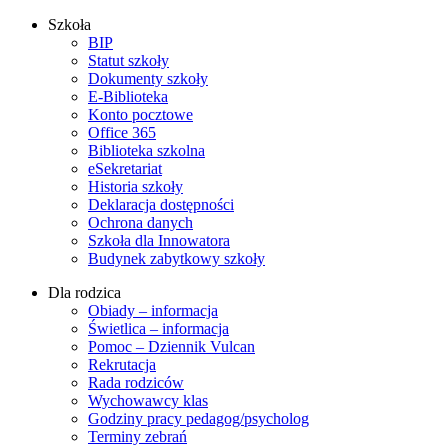
Szkoła
BIP
Statut szkoły
Dokumenty szkoły
E-Biblioteka
Konto pocztowe
Office 365
Biblioteka szkolna
eSekretariat
Historia szkoły
Deklaracja dostępności
Ochrona danych
Szkoła dla Innowatora
Budynek zabytkowy szkoły
Dla rodzica
Obiady – informacja
Świetlica – informacja
Pomoc – Dziennik Vulcan
Rekrutacja
Rada rodziców
Wychowawcy klas
Godziny pracy pedagog/psycholog
Terminy zebrań